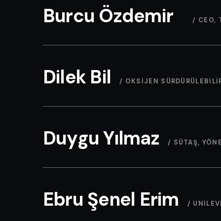
Burcu Özdemir
/ CEO,
Dilek Bil
/ OKSIJEN SÜRDÜRÜLEBILI
Duygu Yılmaz
/ SÜTAŞ, YÖN
Ebru Şenel Erim
/ UNILE