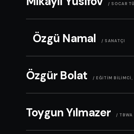
Mikayil Yusifov
/ SOCAR TÜ
Özgü Namal
/ SANATÇI
Özgür Bolat
/ EĞITIM BILIMCI,
Toygun Yılmazer
/ TBWA