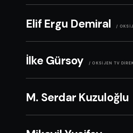
Elif Ergu Demiral
/ OKSI
İlke Gürsoy
/ OKSIJEN TV DIR
M. Serdar Kuzuloğlu