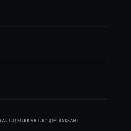
AL İLIŞKILER VE İLETIŞIM BAŞKANI