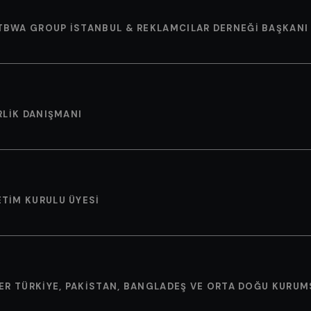
 TBWA GROUP İSTANBUL & REKLAMCILAR DERNEĞI BAŞKANI
RLIK DANIŞMANI
ETIM KURULU ÜYESI
VER TÜRKIYE, PAKISTAN, BANGLADEŞ VE ORTA DOĞU KURUMS