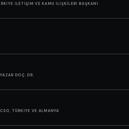
RKIYE İLETIŞIM VE KAMU İLIŞKILERI BAŞKANI
 YAZAR DOÇ. DR.
 CSO, TÜRKIYE VE ALMANYA