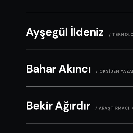
Ayşegül İldeniz
/ TEKNOLO
Bahar Akıncı
/ OKSIJEN YAZA
Bekir Ağırdır
/ ARAŞTIRMACI,