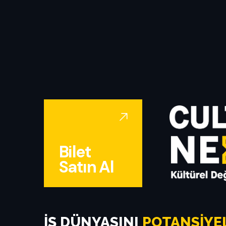
Bilet
Satın Al
İŞ DÜNYASINI
POTANSIYE